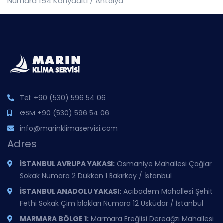
Numara 154 Konyaaltı / Antalya
Tel:
+90 (530) 596 54 06
GSM
+90 (530) 596 54 06
info@marinklimaservisi.com
Adres
İSTANBUL AVRUPA YAKASI:
Osmaniye Mahallesi Çağlar
Sokak Numara 2 Dükkan 1 Bakırköy / İstanbul
İSTANBUL ANADOLU YAKASI:
Acıbadem Mahallesi Şehit
Fethi Sokak Çim blokları Numara 12 Üsküdar / İstanbul
MARMARA BÖLGE 1:
Marmara Ereğlisi Dereağzı Mahallesi