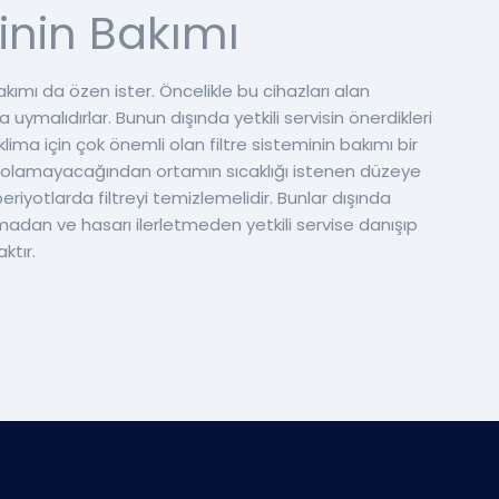
inin Bakımı
akımı da özen ister. Öncelikle bu cihazları alan
uymalıdırlar. Bunun dışında yetkili servisin önerdikleri
klima için çok önemli olan filtre sisteminin bakımı bir
sü olamayacağından ortamın sıcaklığı istenen düzeye
iyotlarda filtreyi temizlemelidir. Bunlar dışında
dan ve hasarı ilerletmeden yetkili servise danışıp
ktır.