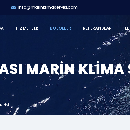
info@marinklimaservisi.com
DA
HIZMETLER
BÖLGELER
REFERANSLAR
İLE
SI MARIN KLIMA 
RVISI