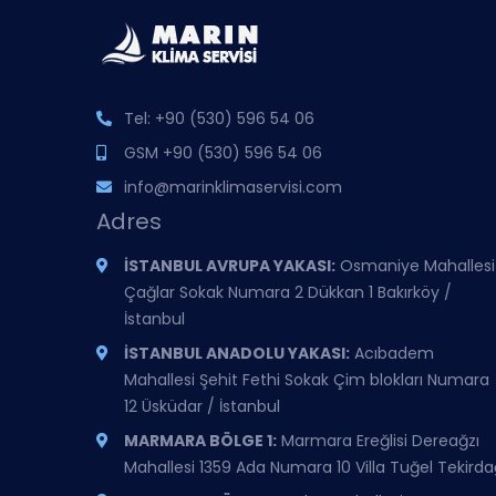
Tel:
+90 (530) 596 54 06
GSM
+90 (530) 596 54 06
info@marinklimaservisi.com
Adres
İSTANBUL AVRUPA YAKASI:
Osmaniye Mahallesi
Çağlar Sokak Numara 2 Dükkan 1 Bakırköy /
İstanbul
İSTANBUL ANADOLU YAKASI:
Acıbadem
Mahallesi Şehit Fethi Sokak Çim blokları Numara
12 Üsküdar / İstanbul
MARMARA BÖLGE 1:
Marmara Ereğlisi Dereağzı
Mahallesi 1359 Ada Numara 10 Villa Tuğel Tekirda