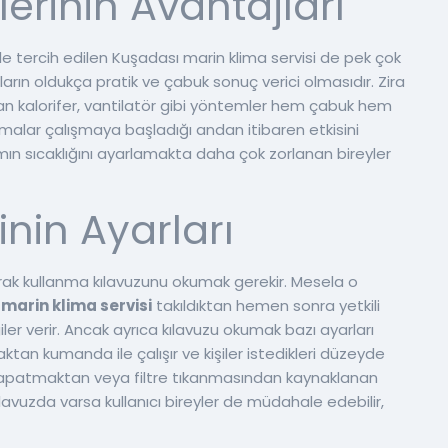
lerinin Avantajları
le tercih edilen Kuşadası marin klima servisi de pek çok
arın oldukça pratik ve çabuk sonuç verici olmasıdır. Zira
an kalorifer, vantilatör gibi yöntemler hem çabuk hem
imalar çalışmaya başladığı andan itibaren etkisini
ın sıcaklığını ayarlamakta daha çok zorlanan bireyler
inin Ayarları
olarak kullanma kılavuzunu okumak gerekir. Mesela o
marin klima servisi
takıldıktan hemen sonra yetkili
giler verir. Ancak ayrıca kılavuzu okumak bazı ayarları
aktan kumanda ile çalışır ve kişiler istedikleri düzeyde
çıp kapatmaktan veya filtre tıkanmasından kaynaklanan
kılavuzda varsa kullanıcı bireyler de müdahale edebilir,