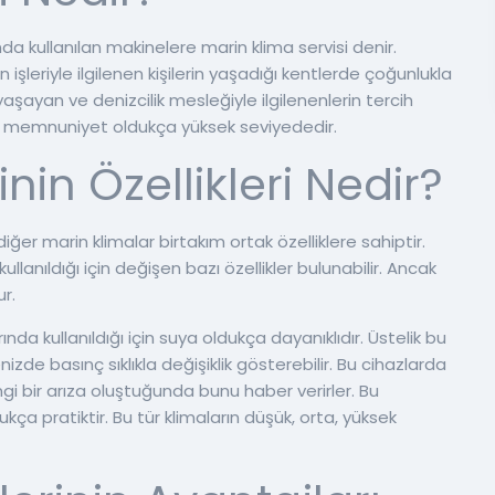
da kullanılan makinelere marin klima servisi denir.
an işleriyle ilgilenen kişilerin yaşadığı kentlerde çoğunlukla
yaşayan ve denizcilik mesleğiyle ilgilenenlerin tercih
memnuniyet oldukça yüksek seviyededir.
nin Özellikleri Nedir?
 diğer marin klimalar birtakım ortak özelliklere sahiptir.
ullanıldığı için değişen bazı özellikler bulunabilir. Ancak
ur.
rında kullanıldığı için suya oldukça dayanıklıdır. Üstelik bu
izde basınç sıklıkla değişiklik gösterebilir. Bu cihazlarda
angi bir arıza oluştuğunda bunu haber verirler. Bu
kça pratiktir. Bu tür klimaların düşük, orta, yüksek